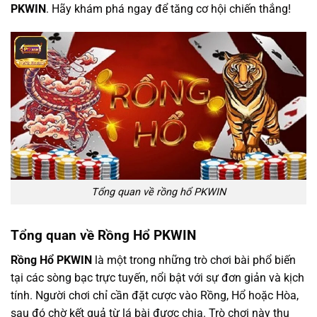
PKWIN
. Hãy khám phá ngay để tăng cơ hội chiến thắng!
Tổng quan về rồng hổ PKWIN
Tổng quan về Rồng Hổ PKWIN
Rồng Hổ PKWIN
là một trong những trò chơi bài phổ biến
tại các sòng bạc trực tuyến, nổi bật với sự đơn giản và kịch
tính. Người chơi chỉ cần đặt cược vào Rồng, Hổ hoặc Hòa,
sau đó chờ kết quả từ lá bài được chia. Trò chơi này thu