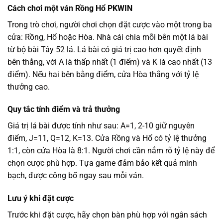
Cách chơi một ván Rồng Hổ PKWIN
Trong trò chơi, người chơi chọn đặt cược vào một trong ba
cửa: Rồng, Hổ hoặc Hòa. Nhà cái chia mỗi bên một lá bài
từ bộ bài Tây 52 lá. Lá bài có giá trị cao hơn quyết định
bên thắng, với A là thấp nhất (1 điểm) và K là cao nhất (13
điểm). Nếu hai bên bằng điểm, cửa Hòa thắng với tỷ lệ
thưởng cao.
Quy tắc tính điểm và trả thưởng
Giá trị lá bài được tính như sau: A=1, 2-10 giữ nguyên
điểm, J=11, Q=12, K=13. Cửa Rồng và Hổ có tỷ lệ thưởng
1:1, còn cửa Hòa là 8:1. Người chơi cần nắm rõ tỷ lệ này để
chọn cược phù hợp. Tựa game đảm bảo kết quả minh
bạch, được công bố ngay sau mỗi ván.
Lưu ý khi đặt cược
Trước khi đặt cược, hãy chọn bàn phù hợp với ngân sách