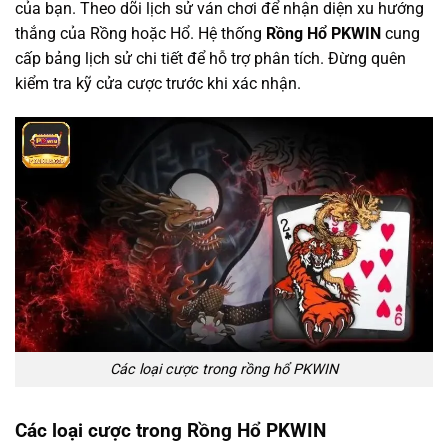
của bạn. Theo dõi lịch sử ván chơi để nhận diện xu hướng
thắng của Rồng hoặc Hổ. Hệ thống
Rồng Hổ PKWIN
cung
cấp bảng lịch sử chi tiết để hỗ trợ phân tích. Đừng quên
kiểm tra kỹ cửa cược trước khi xác nhận.
Các loại cược trong rồng hổ PKWIN
Các loại cược trong Rồng Hổ PKWIN