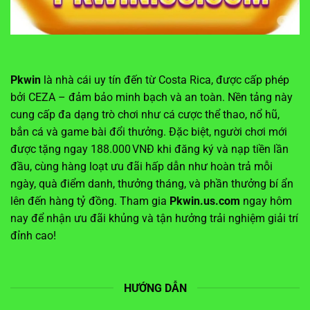
Pkwin
là nhà cái uy tín đến từ Costa Rica, được cấp phép
bởi CEZA – đảm bảo minh bạch và an toàn. Nền tảng này
cung cấp đa dạng trò chơi như cá cược thể thao, nổ hũ,
bắn cá và game bài đổi thưởng. Đặc biệt, người chơi mới
được tặng ngay 188.000 VNĐ khi đăng ký và nạp tiền lần
đầu, cùng hàng loạt ưu đãi hấp dẫn như hoàn trả mỗi
ngày, quà điểm danh, thưởng tháng, và phần thưởng bí ẩn
lên đến hàng tỷ đồng. Tham gia
Pkwin.us.com
ngay hôm
nay để nhận ưu đãi khủng và tận hưởng trải nghiệm giải trí
đỉnh cao!
HƯỚNG DẪN