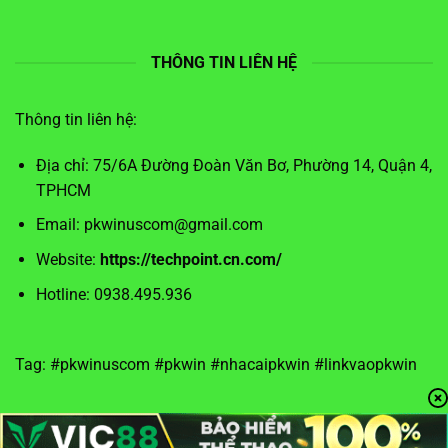
THÔNG TIN LIÊN HỆ
Thông tin liên hệ:
Địa chỉ: 75/6A Đường Đoàn Văn Bơ, Phường 14, Quận 4,
TPHCM
Email:
pkwinuscom@gmail.com
Website:
https://techpoint.cn.com/
Hotline: 0938.495.936
Tag: #pkwinuscom #pkwin #nhacaipkwin #linkvaopkwin