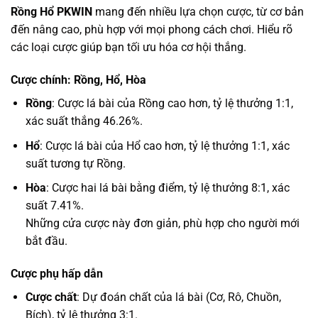
Rồng Hổ PKWIN
mang đến nhiều lựa chọn cược, từ cơ bản
đến nâng cao, phù hợp với mọi phong cách chơi. Hiểu rõ
các loại cược giúp bạn tối ưu hóa cơ hội thắng.
Cược chính: Rồng, Hổ, Hòa
Rồng
: Cược lá bài của Rồng cao hơn, tỷ lệ thưởng 1:1,
xác suất thắng 46.26%.
Hổ
: Cược lá bài của Hổ cao hơn, tỷ lệ thưởng 1:1, xác
suất tương tự Rồng.
Hòa
: Cược hai lá bài bằng điểm, tỷ lệ thưởng 8:1, xác
suất 7.41%.
Những cửa cược này đơn giản, phù hợp cho người mới
bắt đầu.
Cược phụ hấp dẫn
Cược chất
: Dự đoán chất của lá bài (Cơ, Rô, Chuồn,
Bích), tỷ lệ thưởng 3:1.