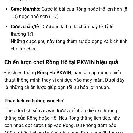
Cược lớn/nhỏ
: Cược lá bài của Rồng hoặc Hổ lớn hơn (8-
13) hoặc nhỏ hơn (1-7).
Cược chẵn/lẻ
: Dự đoán lá bài là chẵn hay lẻ, tỷ lệ
thưởng 1:1.
Những cược phụ này tăng thêm sự đa dạng và kịch tính
cho trò chơi.
Chiến lược chơi Rồng Hổ tại PKWIN hiệu quả
Để chiến thắng
Rồng Hổ PKWIN
, bạn cần áp dụng chiến
thuật thông minh thay vì chỉ dựa vào may mắn. Dưới đây
là những chiến lược giúp bạn tối ưu hóa lợi nhuận.
Phân tích xu hướng ván chơi
Theo dõi lịch sử các ván trước để nhận diện xu hướng
thắng của Rồng hoặc Hổ. Nếu Rồng thắng liên tiếp, hãy
cân nhắc đặt cược tiếp vào Rồng. Dù không đảm bảo
100%, phân tích xu hướng giúp bạn đưa ra quyết định có