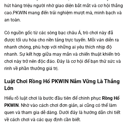
hút hàng triệu người nhờ giao diện bắt mắt và cơ hội thắng
cao.PKWIN
mang đến trải nghiệm mượt mà, minh bạch và
an toàn.
Có nguồn gốc từ các sòng bạc châu Á, trò chơi này đã
được tối ưu hóa cho nền tảng trực tuyến. Mỗi ván diễn ra
nhanh chóng, phù hợp với những ai yêu thích nhịp độ
nhanh. Sự kết hợp giữa may mắn và chiến thuật khiến trò
chơi này trở nên độc đáo. Đây là cơ hội để bạn thử sức và
rinh về phần thưởng giá trị.
Luật Chơi Rồng Hổ PKWIN Nắm Vững Là Thắng
Lớn
Hiểu rõ luật chơi là bước đầu tiên để chinh phục
Rồng Hổ
PKWIN
. Nhờ vào cách chơi đơn giản, ai cũng có thể làm
quen và tham gia dễ dàng. Dưới đây là hướng dẫn chi tiết
về cách chơi và các quy định cần biết.