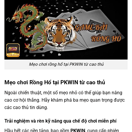
Mẹo chơi rồng hổ tại PKWIN từ cao thủ
Mẹo chơi Rồng Hổ tại PKWIN từ cao thủ
Ngoài chiến thuật, một số mẹo nhỏ có thể giúp bạn nâng
cao cơ hội thắng. Hãy khám phá ba mẹo quan trọng được
các cao thủ tin dùng.
Trải nghiệm và rèn kỹ năng qua chế độ chơi miễn phí
Hầu hết các nền tảng, bao gồm
PKWIN
, cung cấp phiên