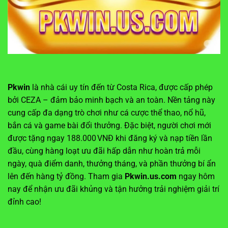
Pkwin
là nhà cái uy tín đến từ Costa Rica, được cấp phép
bởi CEZA – đảm bảo minh bạch và an toàn. Nền tảng này
cung cấp đa dạng trò chơi như cá cược thể thao, nổ hũ,
bắn cá và game bài đổi thưởng. Đặc biệt, người chơi mới
được tặng ngay 188.000 VNĐ khi đăng ký và nạp tiền lần
đầu, cùng hàng loạt ưu đãi hấp dẫn như hoàn trả mỗi
ngày, quà điểm danh, thưởng tháng, và phần thưởng bí ẩn
lên đến hàng tỷ đồng. Tham gia
Pkwin.us.com
ngay hôm
nay để nhận ưu đãi khủng và tận hưởng trải nghiệm giải trí
đỉnh cao!