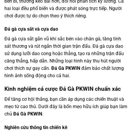
bền bỉ, thường kéo dài hơn, đòi hỏi phân tích kỹ lưỡng. Cả
hai loại đều phổ biến và được phát sóng trực tiếp. Người
chơi được tự do chọn theo ý thích riêng.
Đá gà cựa sắt và cựa dao
Đá gà cựa sắt gắn vũ khí sắc bén vào chân gà, tăng tính
sát thương và rút ngắn thời gian trận đấu. Đá gà cựa dao
sử dụng lưỡi dao cong hoặc thẳng, tạo ra những trận đấu
căng thẳng, hấp dẫn. Những loại hình này thu hút người
chơi thích sự gay cấn.
Đá Gà PKWIN
đảm bảo chất lượng
hình ảnh sống động cho cả hai.
Kinh nghiệm cá cược Đá Gà PKWIN chuẩn xác
Để tăng cơ hội thắng, bạn cần áp dụng các chiến thuật và
mẹo từ cao thủ. Dưới đây là bốn mẹo hữu ích giúp bạn làm
chủ
Đá Gà PKWIN
.
Nghiên cứu thông tin chiến kê