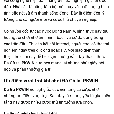
với công nghệ hiện đại, mang đến trải nghiệm giải trí độc
đáo. Nhà cái
đã nâng tầm bộ môn này với chất lượng hình
ảnh sắc nét và âm thanh sống động. Đây là điểm đến lý
tưởng cho cả người mới và cược thủ chuyên nghiệp.
Có nguồn gốc từ các nước Đông Nam Á, hình thức này
thu
hút người chơi nhờ tính minh bạch và sự đa dạng trong
các trận đấu. Chỉ cần kết nối internet, người chơi có thể trải
nghiệm ngay trên di động hoặc PC. Với giao diện thân
thiện, trò chơi này dễ tiếp cận nhưng vẫn đầy thách thức.
Đá Gà tại
PKWIN
hứa hẹn mang lại những phút giây hồi
hộp và phần thưởng giá trị.
Ưu điểm vượt trội khi chơi Đá Gà tại PKWIN
Đá Gà PKWIN
nổi bật giữa các nền tảng cá cược nhờ
những ưu điểm vượt trội. Sau đây là những yếu tố giúp nền
tảng này được nhiều cược thủ tin tưởng lựa chọn.
Uy tín và minh bạch tuyệt đối