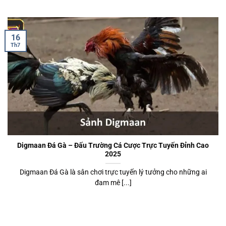
16
Th7
Digmaan Đá Gà – Đấu Trường Cá Cược Trực Tuyến Đỉnh Cao
2025
Digmaan Đá Gà là sân chơi trực tuyến lý tưởng cho những ai
đam mê [...]