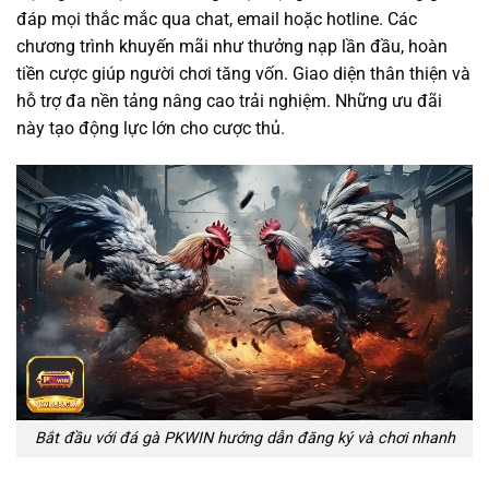
đáp mọi thắc mắc qua chat, email hoặc hotline. Các
chương trình khuyến mãi như thưởng nạp lần đầu, hoàn
tiền cược giúp người chơi tăng vốn. Giao diện thân thiện và
hỗ trợ đa nền tảng nâng cao trải nghiệm. Những ưu đãi
này tạo động lực lớn cho cược thủ.
Bắt đầu với đá gà PKWIN hướng dẫn đăng ký và chơi nhanh