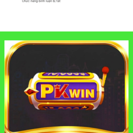
Chức năng bình luận bị tắt
ở
Bí
Đại
Digmaan
Kíp
Dương
Đá
Chinh
Năm
Gà
Phục
2025
–
Game
Đấu
Bài
Trường
3
Cá
Cây
Cược
Thắng
Trực
Lớn
Tuyến
Đỉnh
Cao
2025