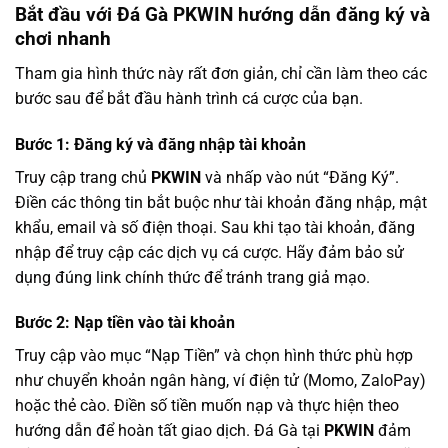
Bắt đầu với Đá Gà PKWIN hướng dẫn đăng ký và
chơi nhanh
Tham gia hình thức này
rất đơn giản, chỉ cần làm theo các
bước sau để bắt đầu hành trình cá cược của bạn.
Bước 1: Đăng ký và đăng nhập tài khoản
Truy cập trang chủ
PKWIN
và nhấp vào nút “Đăng Ký”.
Điền các thông tin bắt buộc như tài khoản đăng nhập, mật
khẩu, email và số điện thoại. Sau khi tạo tài khoản, đăng
nhập để truy cập các dịch vụ cá cược. Hãy đảm bảo sử
dụng đúng link chính thức để tránh trang giả mạo.
Bước 2: Nạp tiền vào tài khoản
Truy cập vào mục “Nạp Tiền” và chọn hình thức phù hợp
như chuyển khoản ngân hàng, ví điện tử (Momo, ZaloPay)
hoặc thẻ cào. Điền số tiền muốn nạp và thực hiện theo
hướng dẫn để hoàn tất giao dịch. Đá Gà tại
PKWIN
đảm